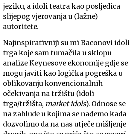
jeziku, a idoli teatra kao posljedica
slijepog vjerovanja u (lažne)
autoritete.
Najinspirativniji su mi Baconovi idoli
trga koje sam tumačila u sklopu
analize Keynesove ekonomije gdje se
mogu javiti kao logička pogreška u
oblikovanju konvencionalnih
očekivanja na tržištu (idoli
trga/tržišta,
market idols
). Odnose se
na zablude u kojima se nađemo kada
dozvolimo da na nas utječe mišljenje