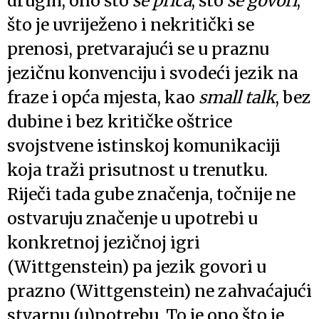
drugih, ono što
se priča
, što
se govori
,
što je uvriježeno i nekritički se
prenosi, pretvarajući se u praznu
jezičnu konvenciju i svodeći jezik na
fraze i opća mjesta, kao
small talk
, bez
dubine i bez kritičke oštrice
svojstvene istinskoj komunikaciji
koja traži prisutnost u trenutku.
Riječi tada gube značenja, točnije ne
ostvaruju značenje u upotrebi u
konkretnoj jezičnoj igri
(Wittgenstein) pa jezik govori u
prazno (Wittgenstein) ne zahvaćajući
stvarnu (u)potrebu. To je ono što je