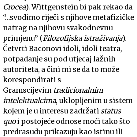
Crocea
). Wittgenstein bi pak rekao da
“…svodimo riječi s njihove metafizičke
natrag na njihovu svakodnevnu
primjenu” (
Filozofijska istraživanja
).
Četvrti Baconovi idoli, idoli teatra,
potpadanje su pod utjecaj lažnih
autoriteta, a čini mi se da to može
korespondirati s
Gramscijevim
tradicionalnim
intelektualcima
, uklopljenim u sistem
kojem je u interesu zadržati
status
quo
i postojeće odnose moći tako što
predrasudu prikazuju kao istinu ili