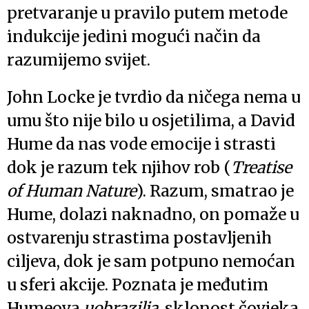
pretvaranje u pravilo putem metode
indukcije jedini mogući način da
razumijemo svijet.
John Locke je tvrdio da ničega nema u
umu što nije bilo u osjetilima, a David
Hume da nas vode emocije i strasti
dok je razum tek njihov rob (
Treatise
of Human Nature
). Razum, smatrao je
Hume, dolazi naknadno, on pomaže u
ostvarenju strastima postavljenih
ciljeva, dok je sam potpuno nemoćan
u sferi akcije. Poznata je međutim
Humeova
uobrazilja
, sklonost čovjeka