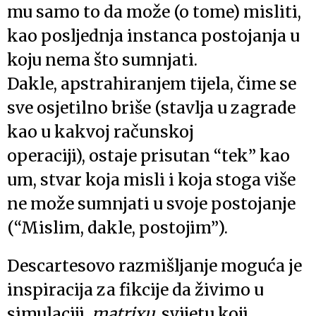
mu samo to da može (o tome) misliti,
kao posljednja instanca postojanja u
koju nema što sumnjati.
Dakle, apstrahiranjem tijela, čime se
sve osjetilno briše (stavlja u zagrade
kao u kakvoj računskoj
operaciji), ostaje prisutan “tek” kao
um, stvar koja misli i koja stoga više
ne može sumnjati u svoje postojanje
(“Mislim, dakle, postojim”).
Descartesovo razmišljanje moguća je
inspiracija za fikcije da živimo u
simulaciji,
matrixu
, svijetu koji