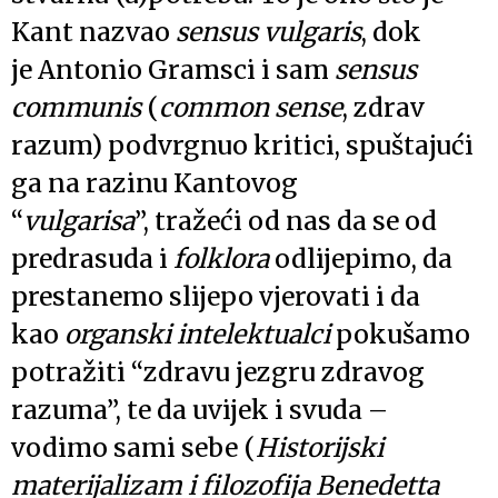
Kant nazvao
sensus vulgaris
, dok
je Antonio Gramsci i sam
sensus
communis
(
common sense
, zdrav
razum) podvrgnuo kritici, spuštajući
ga na razinu Kantovog
“
vulgarisa
”, tražeći od nas da se od
predrasuda i
folklora
odlijepimo, da
prestanemo slijepo vjerovati i da
kao
organski intelektualci
pokušamo
potražiti “zdravu jezgru zdravog
razuma”, te da uvijek i svuda –
vodimo sami sebe (
Historijski
materijalizam i filozofija Benedetta