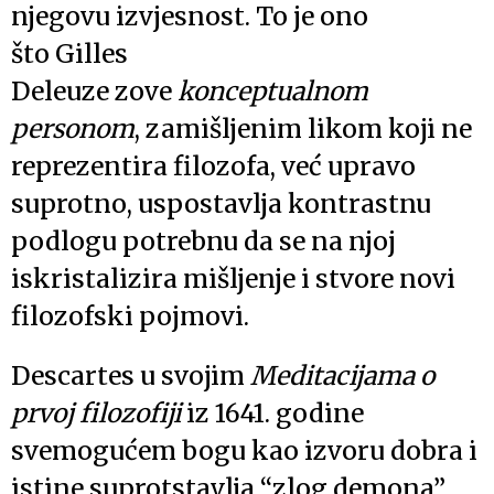
njegovu izvjesnost. To je ono
što Gilles
Deleuze zove
konceptualnom
personom
, zamišljenim likom koji ne
reprezentira filozofa, već upravo
suprotno, uspostavlja kontrastnu
podlogu potrebnu da se na njoj
iskristalizira mišljenje i stvore novi
filozofski pojmovi.
Descartes u svojim
Meditacijama o
prvoj filozofiji
iz 1641. godine
svemogućem bogu kao izvoru dobra i
istine suprotstavlja “zlog demona”