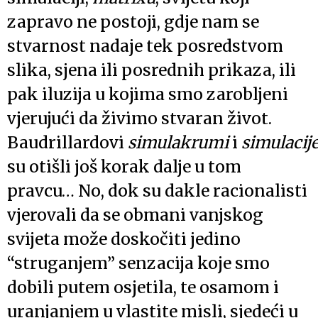
zapravo ne postoji, gdje nam se
stvarnost nadaje tek posredstvom
slika, sjena ili posrednih prikaza, ili
pak iluzija u kojima smo zarobljeni
vjerujući da živimo stvaran život.
Baudrillardovi
simulakrumi
i
simulacij
su otišli još korak dalje u tom
pravcu… No, dok su dakle racionalisti
vjerovali da se obmani vanjskog
svijeta može doskočiti jedino
“struganjem” senzacija koje smo
dobili putem osjetila, te osamom i
uranjanjem u vlastite misli, sjedeći u