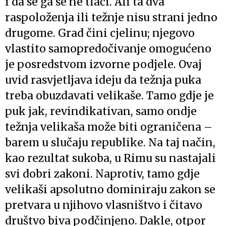
i da se ga se ne tlači. Ali ta dva
raspoloženja ili težnje nisu strani jedno
drugome. Grad čini cjelinu; njegovo
vlastito samopredočivanje omogućeno
je posredstvom izvorne podjele. Ovaj
uvid rasvjetljava ideju da težnja puka
treba obuzdavati velikaše. Tamo gdje je
puk jak, revindikativan, samo ondje
težnja velikaša može biti ograničena –
barem u slučaju republike. Na taj način,
kao rezultat sukoba, u Rimu su nastajali
svi dobri zakoni. Naprotiv, tamo gdje
velikaši apsolutno dominiraju zakon se
pretvara u njihovo vlasništvo i čitavo
društvo biva podčinjeno. Dakle, otpor