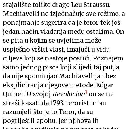
stajalište toliko drago Leu Straussu.
Machiavelli ne izjednačuje sve režime, a
ponajmanje sugerira da je teror tek još
jedan način vladanja među ostalima. On
se pita u kojim se uvjetima može
uspješno vršiti vlast, imajući u vidu
ciljeve koji se nastoje postići. Poznajem
samo jednog pisca koji slijedi taj put, a
da nije spominjao Machiavellija i bez
ekspliciranja njegove metode: Edgar
3
Quinet. U svojoj
Revolucion
on se ne
straši kazati da 1793. teroristi nisu
razumjeli što je to Teror, da su
pogriješili epohu, jer njihova ih