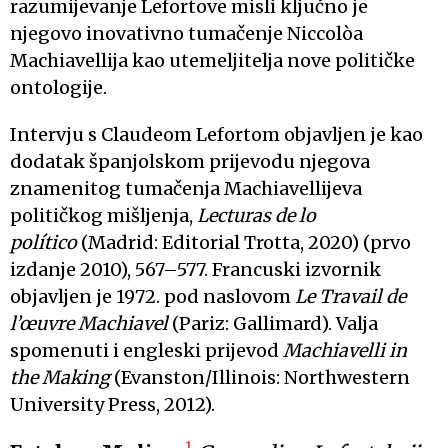
razumijevanje Lefortove misli ključno je
njegovo inovativno tumačenje Niccolòa
Machiavellija kao utemeljitelja nove političke
ontologije.
Intervju s Claudeom Lefortom objavljen je kao
dodatak španjolskom prijevodu njegova
znamenitog tumačenja Machiavellijeva
političkog mišljenja,
Lecturas de lo
político
(Madrid: Editorial Trotta, 2020) (prvo
izdanje 2010), 567–577. Francuski izvornik
objavljen je 1972. pod naslovom
Le Travail de
l’œuvre Machiavel
(Pariz: Gallimard). Valja
spomenuti i engleski prijevod
Machiavelli in
the Making
(Evanston/Illinois: Northwestern
University Press, 2012).
1