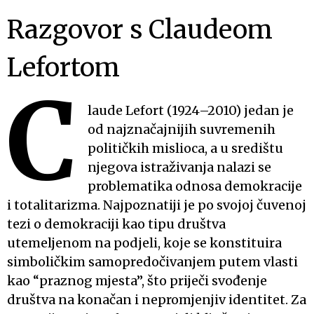
Razgovor s Claudeom
Lefortom
C
laude Lefort (1924–2010) jedan je
od najznačajnijih suvremenih
političkih mislioca, a u središtu
njegova istraživanja nalazi se
problematika odnosa demokracije
i totalitarizma. Najpoznatiji je po svojoj čuvenoj
tezi o demokraciji kao tipu društva
utemeljenom na podjeli, koje se konstituira
simboličkim samopredočivanjem putem vlasti
kao “praznog mjesta”, što priječi svođenje
društva na konačan i nepromjenjiv identitet. Za