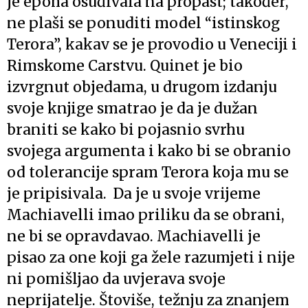
je epoha osuđivala na propast; također,
ne plaši se ponuditi model “istinskog
Terora”, kakav se je provodio u Veneciji i
Rimskome Carstvu. Quinet je bio
izvrgnut objedama, u drugom izdanju
svoje knjige smatrao je da je dužan
braniti se kako bi pojasnio svrhu
svojega argumenta i kako bi se obranio
od tolerancije spram Terora koja mu se
je pripisivala. Da je u svoje vrijeme
Machiavelli imao priliku da se obrani,
ne bi se opravdavao. Machiavelli je
pisao za one koji ga žele razumjeti i nije
ni pomišljao da uvjerava svoje
neprijatelje. Štoviše, težnju za znanjem