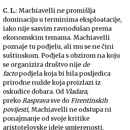
C. L.
: Machiavelli ne promišlja
dominaciju u terminima eksploatacije,
iako nije sasvim ravnodušan prema
ekonomskim temama. Machiavelli
poznaje tu podjelu, ali mu se ne čini
suštinskom. Podjela s obzirom na koju
se organizira društvo nije
de
facto
podjela koja bi bila posljedica
prirodne nužde koja proizlazi iz
oskudice dobara. Od
Vladara
,
preko
Rasprava
sve do
Firentinskih
povijesti
, Machiavelli ne odstupa ni
ponajmanje od svoje kritike
aristotelovske ideje umjerenosti.