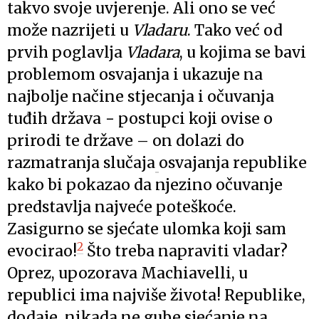
takvo svoje uvjerenje. Ali ono se već
može nazrijeti u
Vladaru
. Tako već od
prvih poglavlja
Vladara
, u kojima se bavi
problemom osvajanja i ukazuje na
najbolje načine stjecanja i očuvanja
tuđih država − postupci koji ovise o
prirodi te države – on dolazi do
razmatranja slučaja
osvajanja republike
kako bi pokazao da njezino očuvanje
predstavlja najveće poteškoće.
Zasigurno se sjećate ulomka koji sam
2
evocirao!
Što treba napraviti vladar?
Oprez, upozorava Machiavelli, u
republici ima najviše života! Republike,
dodaje, nikada ne gube sjećanje na