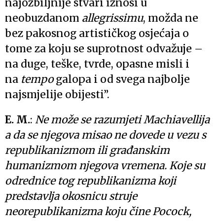
najozbiljnije stvari iznosi u
neobuzdanom
allegrissimu
,
možda ne
bez pakosnog artističkog osjećaja o
tome za koju se suprotnost odvažuje –
na duge, teške, tvrde, opasne misli i
na
tempo
galopa i od svega najbolje
najsmjelije obijesti”.
E. M.
:
Ne može se razumjeti Machiavellija
a da se njegova misao ne dovede u vezu s
republikanizmom ili građanskim
humanizmom njegova vremena. Koje su
odrednice tog republikanizma koji
predstavlja okosnicu struje
neorepublikanizma koju čine Pocock,