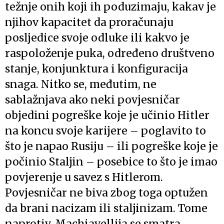
težnje onih koji ih poduzimaju, kakav je
njihov kapacitet da proračunaju
posljedice svoje odluke ili kakvo je
raspoloženje puka, određeno društveno
stanje, konjunktura i konfiguracija
snaga. Nitko se, međutim, ne
sablažnjava ako neki povjesničar
objedini pogreške koje je učinio Hitler
na koncu svoje karijere – poglavito to
što je napao Rusiju – ili pogreške koje je
počinio Staljin – posebice to što je imao
povjerenje u savez s Hitlerom.
Povjesničar ne biva zbog toga optužen
da brani nacizam ili staljinizam. Tome
naprotiv, Machiavellija se smatra