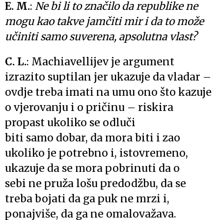
E. M.
:
Ne bi li to značilo da republike ne
mogu kao takve jamčiti mir i da to može
učiniti samo suverena, apsolutna vlast?
C. L.
: Machiavellijev je argument
izrazito suptilan jer ukazuje da vladar –
ovdje treba imati na umu ono što kazuje
o vjerovanju i o pričinu – riskira
propast ukoliko se odluči
biti samo dobar, da mora biti i zao
ukoliko je potrebno i, istovremeno,
ukazuje da se mora pobrinuti da o
sebi ne pruža lošu predodžbu, da se
treba bojati da ga puk ne mrzi i,
ponajviše, da ga ne omalovažava.