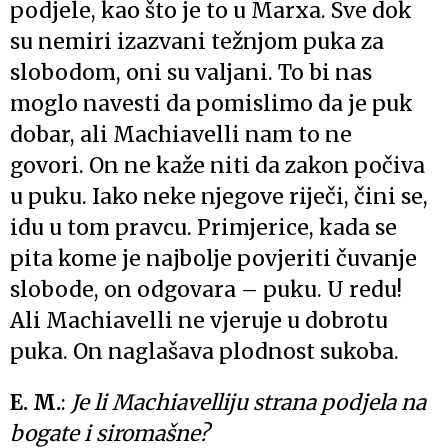
podjele, kao što je to u Marxa. Sve dok
su nemiri izazvani težnjom puka za
slobodom, oni su valjani. To bi nas
moglo navesti da pomislimo da je puk
dobar, ali Machiavelli nam to ne
govori. On ne kaže niti da zakon počiva
u puku. Iako neke njegove riječi, čini se,
idu u tom pravcu. Primjerice, kada se
pita kome je najbolje povjeriti čuvanje
slobode, on odgovara – puku. U redu!
Ali Machiavelli ne vjeruje u dobrotu
puka. On naglašava plodnost sukoba.
E. M.
:
Je li Machiavelliju strana podjela na
bogate i siromašne?