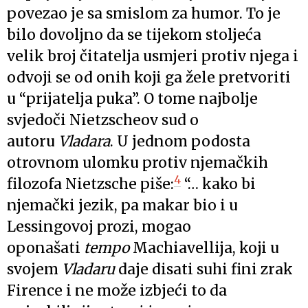
povezao je sa smislom za humor. To je
bilo dovoljno da se tijekom stoljeća
velik broj čitatelja usmjeri protiv njega i
odvoji se od onih koji ga žele pretvoriti
u “prijatelja puka”. O tome najbolje
svjedoči Nietzscheov sud o
autoru
Vladara
. U jednom podosta
otrovnom ulomku protiv njemačkih
4
filozofa Nietzsche piše:
“… kako bi
njemački jezik, pa makar bio i u
Lessingovoj prozi, mogao
oponašati
tempo
Machiavellija, koji u
svojem
Vladaru
daje disati suhi fini zrak
Firence i ne može izbjeći to da