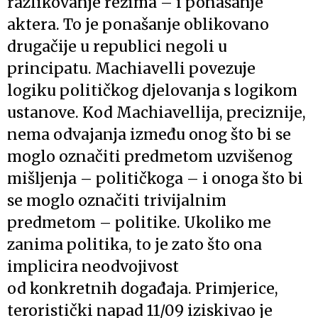
razlikovanje režima – i ponašanje
aktera. To je ponašanje oblikovano
drugačije u republici negoli u
principatu. Machiavelli povezuje
logiku političkog djelovanja s logikom
ustanove. Kod Machiavellija, preciznije,
nema odvajanja između onog što bi se
moglo označiti predmetom uzvišenog
mišljenja – političkoga – i onoga što bi
se moglo označiti trivijalnim
predmetom – politike. Ukoliko me
zanima politika, to je zato što ona
implicira neodvojivost
od konkretnih
događaja. Primjerice,
teroristički napad 11/09 iziskivao je